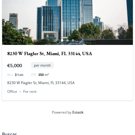
8230 W Flagler St, Miami, FL 33144, USA
€5,000
per month
3
hab
350
m²
8230 W Flagler St, Miami, FL 33144, USA
Office
For rent
Powered by
Estatik
Buscar