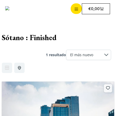
Ir
contenido
al
Cart
€
0,00
contenido
Sótano :
Finished
1 resultado